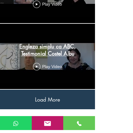
Play Video
Engleza simplu ca ABC,
Testimonial Costel Albu
Play Video
Load More
Sute de români au învățat limba
engleză folosind sistemul "Engleza
simplu ca ABC". Și tu poți reuși!