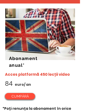
Abonament
anual*
Acces platformă 450 lecții video
84
euro/ an
CUMPĂRĂ
*
Poți renunța la abonament în orice