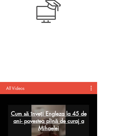
+ 5 lecții noi în
fiecare
săptămână
All Videos
Cum să înveți Engleza la 45 de
ani- povestea plină de curaj a
Mihaelei