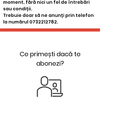
moment, fără nici un fel de întrebări
sau condiții.
Trebuie doar să ne anunți prin telefon
la numărul
0732212782
.
Ce primești dacă te
abonezi?
Grup Facebook
Suport Prof.
Lăcrămioara
Nechifor