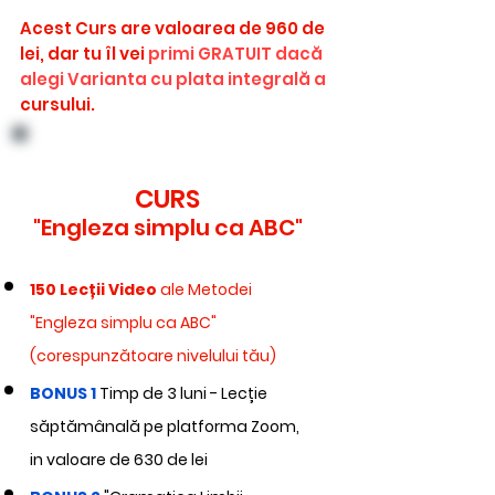
Acest Curs are valoarea de 960 de
lei, dar tu îl vei
primi GRATUIT dacă
alegi Varianta cu plata integrală a
cursului.
Economisești
20%
CURS
"Engleza simplu ca ABC"
150 Lecții Video
ale Metodei
"Engleza simplu ca ABC"
(corespunzătoare nivelului tău)
BONUS
1
Timp de 3 luni - Lecție
săptămânală pe platforma Zoom,
in valoare de 630 de lei