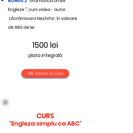
BONUS 2
"Gramatica Limbii
Engleze
", curs video- autor
Lăcrămioara Nechifor, în valoare
de 960 de lei
1500 lei
plata integral
ă
Mă înscriu la Curs
CURS
"Engleza simplu ca ABC"