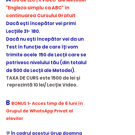
"Engleza simplu ca ABC" în
continuarea Cursului Gratuit
Dacă ești începător
vei primi
Lecțiile 31- 180.​
Dacă nu ești începător vei da un
Test în funcție de care îți vom
trimite acele 150 de Lecții care se
potrivesc nivelului tău (din totalul
de 500 de Lecții ale Metodei).​
TAXA DE CURS este 1500 de lei și
reprezintă​ 10 lei/ Lecție Video.
B
BONU
S 1- Acces timp de 6 luni în
Grupul de WhatsApp Privat al
elevilor
💬
În cadrul acestui Grup doamna