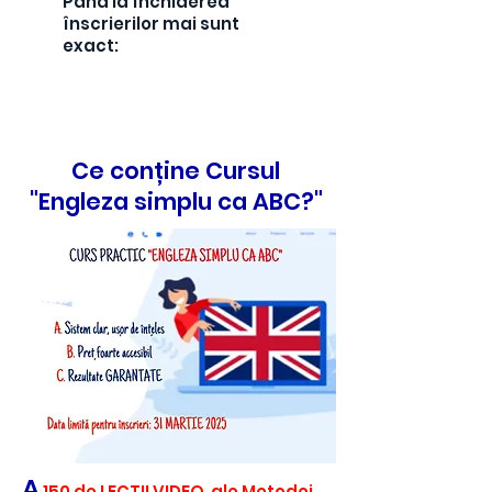
Până la închiderea
înscrierilor mai sunt
exact:
Ce conține Cursul
"Engleza simplu ca ABC?"
A
150 de LECȚII VIDEO
ale Metodei