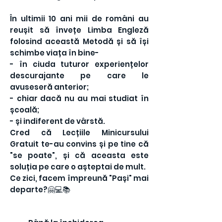
În ultimii 10 ani mii de români au
reușit să învețe Limba Engleză
folosind această Metodă și să își
schimbe viața în bine-
- în ciuda tuturor experiențelor
descurajante pe care le
avuseseră anterior;
- chiar dacă nu au mai studiat în
școală;
- și indiferent de vârstă.
Cred că Lecțiile Minicursului
Gratuit te-au convins și pe tine că
"se poate", și că aceasta este
soluția pe care o așteptai de mult.
Ce zici, facem împreună "Pași" mai
departe?🤗💻📚