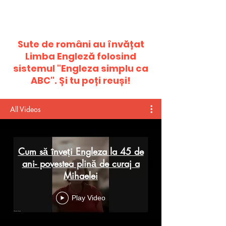
Sute de români au învățat
Limba Engleză folosind
sistemul "Engleza simplu ca
ABC". Și tu poți reuși!
All Videos
Cum să înveți Engleza la 45 de
ani- povestea plină de curaj a
Mihaelei
Play Video