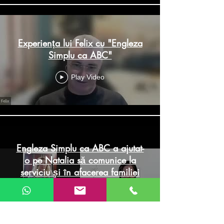
Experiența lui Felix cu "Engleza
Simplu ca ABC"
Play Video
Engleza Simplu ca ABC a ajutat-
o pe Natalia să comunice la
serviciu și în afacerea familiei
Play Video