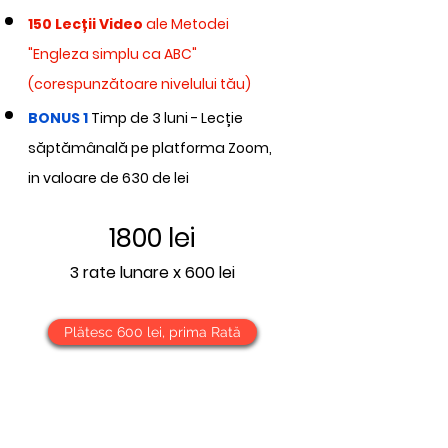
150
Lecții Video
ale Metodei
"Engleza simplu ca ABC"
(corespunzătoare nivelului tău)
BONUS 1
T
imp de 3
luni - Lecț
ie
săptămânală pe platforma Zoom,
in valoare de 630 de lei
1800 lei
3 rate lunare x 60
0 lei
Plătesc 600 lei, prima Rată