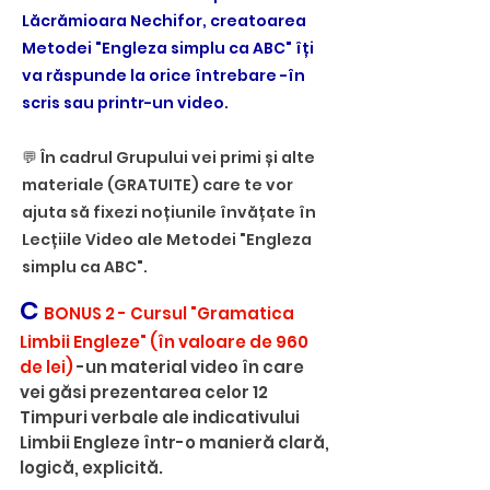
Lăcrămioara Nechifor, creatoarea
Metodei "Engleza simplu ca ABC" îți
va răspunde la orice întrebare -în
scris sau printr-un video.
💬 În cadrul Grupului vei primi și alte
materiale (GRATUITE) care te vor
ajuta să fixezi noțiunile învățate în
Lecțiile Video ale Metodei "Engleza
simplu ca ABC".
C
BONUS
2
- Cursul ​"Gramatica
Limbii Engleze" (în valoare de 960
de lei)
-un material video în care
vei găsi prezentarea celor 12
Timpuri verbale ale indicativului
Limbii Engleze într-o manieră clară,
logică, explicită.